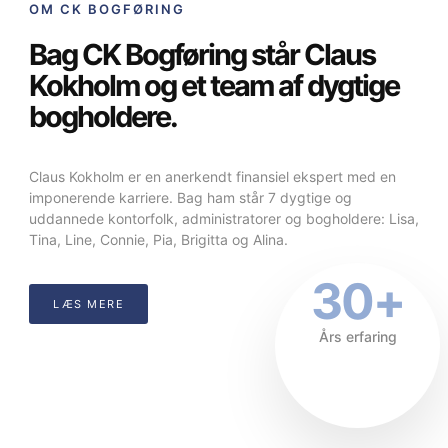
OM CK BOGFØRING
Bag CK Bogføring står Claus
Kokholm og et team af dygtige
bogholdere.
Claus Kokholm er en anerkendt finansiel ekspert med en
imponerende karriere.
Bag ham står 7 dygtige og
uddannede kontorfolk, administratorer og bogholdere: Lisa,
Tina, Line, Connie, Pia, Brigitta og Alina.
30+
LÆS MERE
Års erfaring