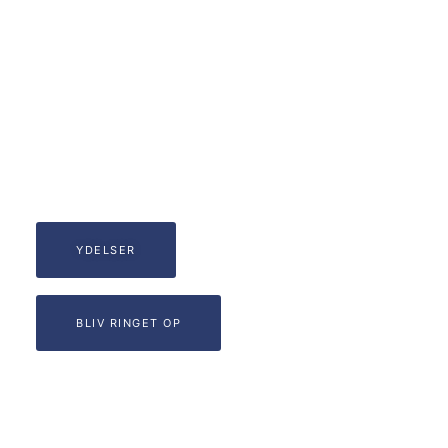
Få ro på regnskabet:
Professionel bogføring med
et smil
Hos os møder du stærke kompetencer og en professionel
håndtering inden for bogholderi og administration.
Vi arbejder med de fleste moderne bogførings- og
økonomistyringssystemer.
Kontakt os vedr. hvilke opgaver vi skal løse for dig.
YDELSER
BLIV RINGET OP