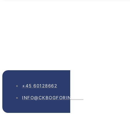
Ydelse
+45 60128662
INFO@CKBOGFORING.DK
Vores kompeten