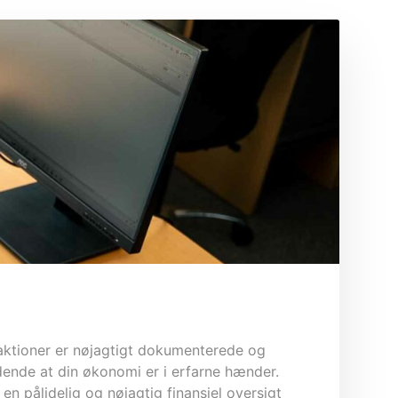
nsaktioner er nøjagtigt dokumenterede og
dende at din økonomi er i erfarne hænder.
en pålidelig og nøjagtig finansiel oversigt