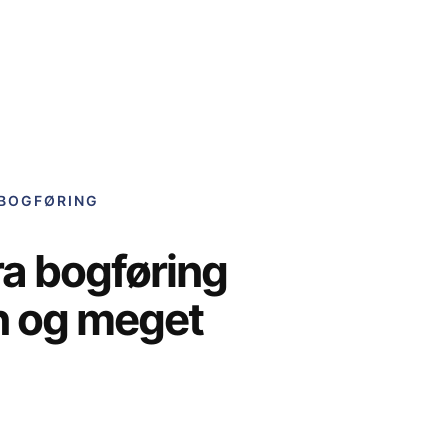
 BOGFØRING
ra bogføring
øn og meget