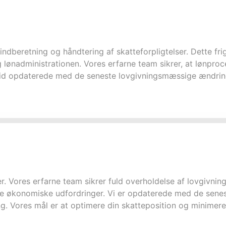
 indberetning og håndtering af skatteforpligtelser. Dette fr
lønadministrationen. Vores erfarne team sikrer, at lønproce
r altid opdaterede med de seneste lovgivningsmæssige ændri
 Vores erfarne team sikrer fuld overholdelse af lovgivningen
elle økonomiske udfordringer. Vi er opdaterede med de sen
ng. Vores mål er at optimere din skatteposition og minimere e